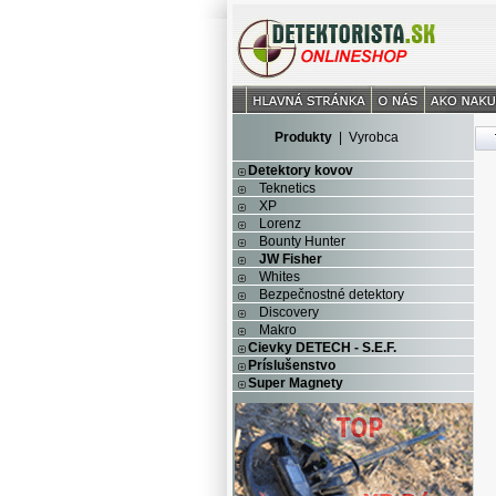
Produkty
|
Vyrobca
Detektory kovov
Teknetics
XP
Lorenz
Bounty Hunter
JW Fisher
Whites
Bezpečnostné detektory
Discovery
Makro
Cievky DETECH - S.E.F.
Príslušenstvo
Super Magnety