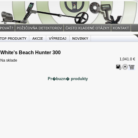
White's Beach Hunter 300
1,041.0 €
Na sklade
Pr�buzn� produkty