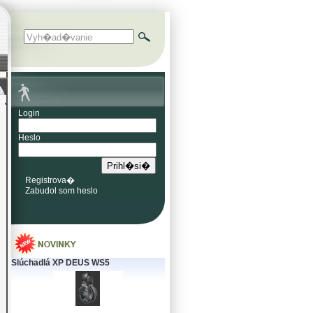
Login
Heslo
Registrova�
Zabudol som heslo
Slúchadlá XP DEUS WS5