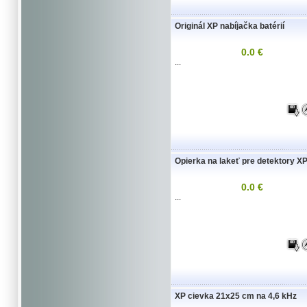
Originál XP nabíjačka batérií
0.0 €
...
Opierka na lakeť pre detektory X
0.0 €
...
XP cievka 21x25 cm na 4,6 kHz