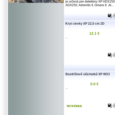
je určená pre detektory XP ADX150
ADX250, Adventis II, Gmaxx II. Je...
Kryt cievky XP 22,5 cm 2D
12.1 €
...
Bazdrôtové slúchatká XP WS3
0.0 €
...