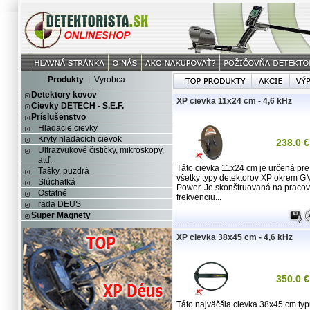
Produkty
|
Vyrobca
Detektory kovov
XP cievka 11x24 cm - 4,6 kHz
Cievky DETECH - S.E.F.
Príslušenstvo
Hladacie cievky
Kryty hladacích cievok
238.0 €
Ultrazvukové čističky, mikroskopy,
atď.
Táto cievka 11x24 cm je určená pre
Tašky, puzdrá
všetky typy detektorov XP okrem G
Slúchatká
Power. Je skonštruovaná na praco
Ostatné
frekvenciu...
rada DEUS
Super Magnety
XP cievka 38x45 cm - 4,6 kHz
350.0 €
Táto najväčšia cievka 38x45 cm ty