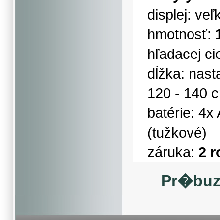
displej: ve
hmotnosť:
hľadacej ci
dĺžka: nast
120 - 140 
batérie: 4x 
(tužkové)
záruka:
2 r
Pr�buz