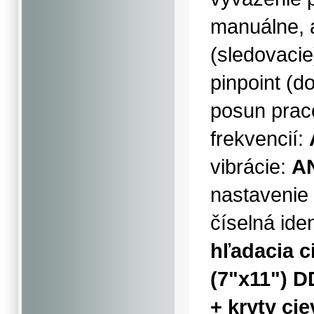
manuálne, 
(sledovacie
pinpoint (d
posun pra
frekvencií:
vibrácie:
A
nastavenie 
číselná iden
hľadacia c
(7"x11") D
+ kryty ci