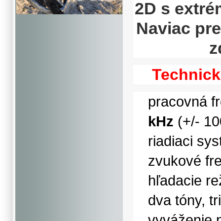
2D s extr
Naviac pre
z
Technick
pracovná fr
kHz
(+/- 1
riadiaci sy
zvukové fr
hľadacie re
dva tóny, tr
vyváženie 