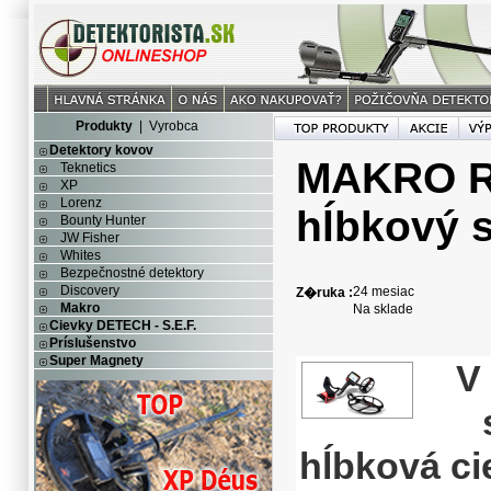
Produkty
|
Vyrobca
Detektory kovov
MAKRO R
Teknetics
XP
Lorenz
hĺbkový s
Bounty Hunter
JW Fisher
Whites
Bezpečnostné detektory
Discovery
24 mesiac
Z�ruka :
Makro
Na sklade
Cievky DETECH - S.E.F.
Príslušenstvo
Super Magnety
V
hĺbková ci